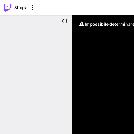
⌥
P
Sfoglia
Impossibile determinare