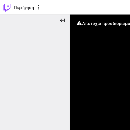
..
⌥
P
Περιήγηση
Αποτυχία προσδιορισμο