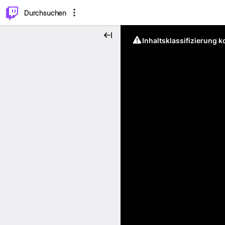
.
⌥
P
Durchsuchen
Inhaltsklassifizierung 