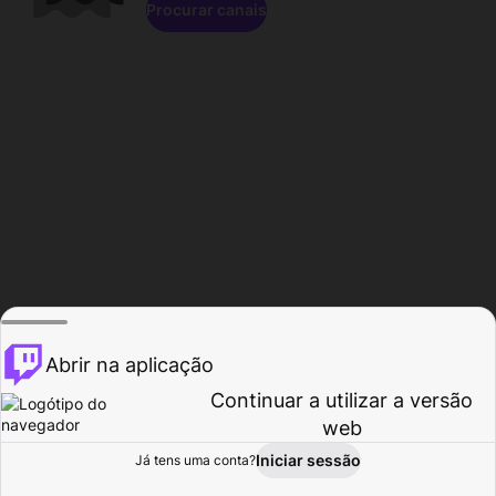
Procurar canais
Abrir na aplicação
Continuar a utilizar a versão
web
Iniciar sessão
Já tens uma conta?
Página inicial
Procurar
Atividade
Perfil