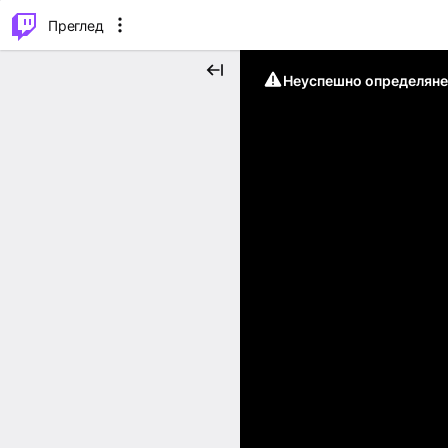
м...
⌥
P
Преглед
Неуспешно определяне