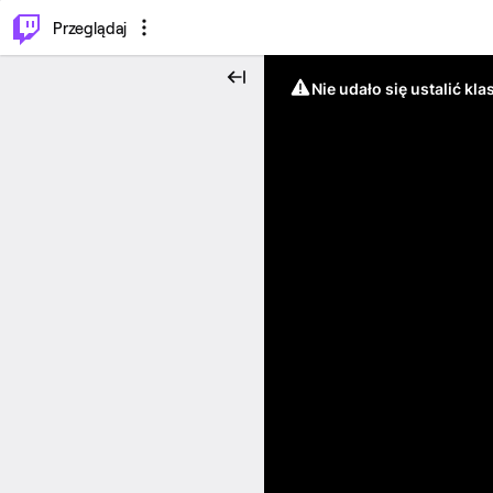
…
⌥
P
Przeglądaj
Nie udało się ustalić klas