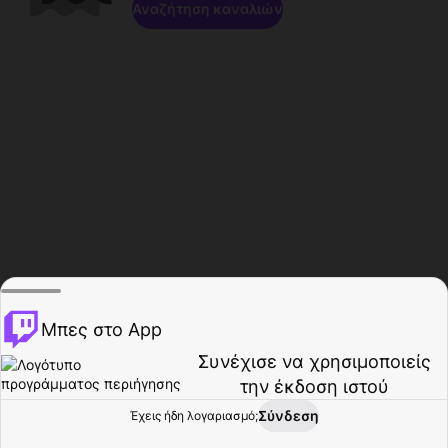
Αναζήτηση καναλιών
Μπες στο App
Συνέχισε να χρησιμοποιείς
την έκδοση ιστού
Σύνδεση
Έχεις ήδη λογαριασμό;
Αρχική σελίδα
Περιήγηση
Δραστηριότητα
Προφίλ