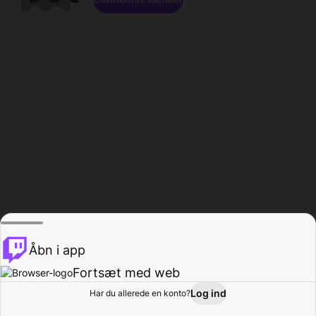
Åbn i app
Fortsæt med web
Log ind
Har du allerede en konto?
Hjem
Gennemse
Aktivitet
Profil