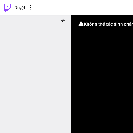
.
⌥
P
Duyệt
Không thể xác định phân