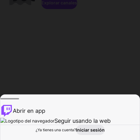
Explorar canales
Abrir en app
Seguir usando la web
Iniciar sesión
Página del
¿Ya tienes una cuenta?
Explorar
Actividad
Perfil
Creador