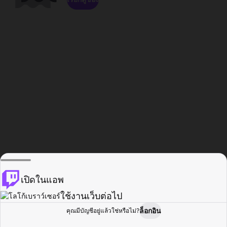
เปิดในแอพ
ใช้งานเว็บต่อไป
ล็อกอิน
คุณมีบัญชีอยู่แล้วใช่หรือไม่?
หน้าแรก
เรียกดู
กิจกรรม
โปรไฟล์