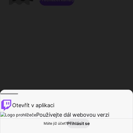
Otevřít v aplikaci
Používejte dál webovou verzi
Přihlásit se
Máte již účet?
Domů
Procházet
Aktivita
Profil