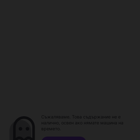
Съжаляваме. Това съдържание не е
налично, освен ако нямате машина на
времето.