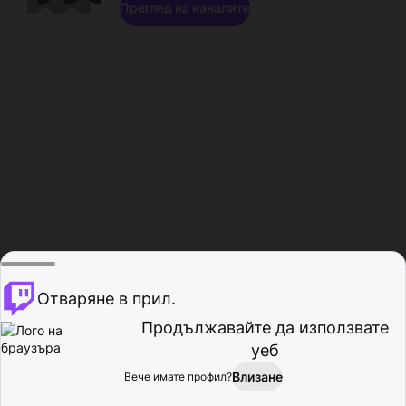
Преглед на каналите
Отваряне в прил.
Продължавайте да използвате
уеб
Влизане
Вече имате профил?
Начало
Преглед
Активност
Профил