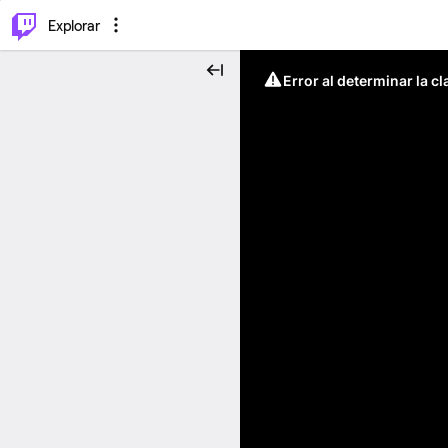
⌥
P
Explorar
Error al determinar la c