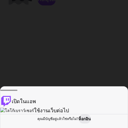
เปิดในแอพ
ใช้งานเว็บต่อไป
ล็อกอิน
คุณมีบัญชีอยู่แล้วใช่หรือไม่?
หน้าแรก
เรียกดู
กิจกรรม
โปรไฟล์