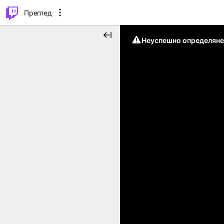
м...
⌥
P
Преглед
Неуспешно определяне