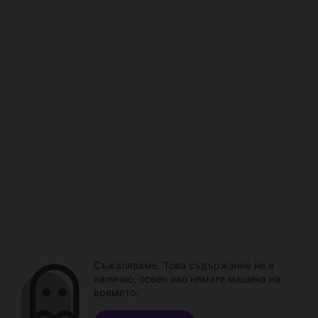
Съжаляваме. Това съдържание не е
налично, освен ако нямате машина на
времето.