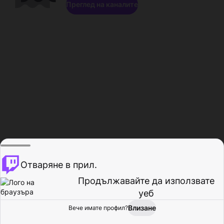
Преглед на каналите
Отваряне в прил.
Продължавайте да използвате
уеб
Влизане
Вече имате профил?
Начало
Преглед
Активност
Профил