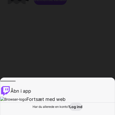
Åbn i app
Fortsæt med web
Log ind
Har du allerede en konto?
Hjem
Gennemse
Aktivitet
Profil