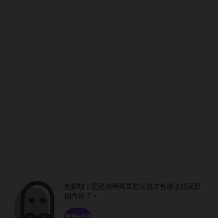
抱歉啦！您恐怕得搭乘時光機才有辦法找回那
個內容了。
瀏覽頻道