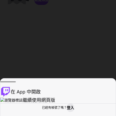
在 App 中開啟
繼續使用網頁版
登入
已經有帳號了嗎？
創作者基地
瀏覽
活動紀錄
個人檔案