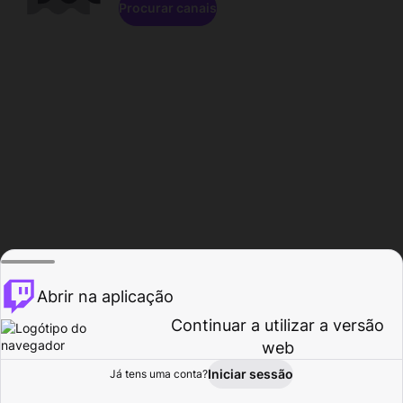
Procurar canais
Abrir na aplicação
Continuar a utilizar a versão
web
Iniciar sessão
Já tens uma conta?
Página inicial
Procurar
Atividade
Perfil