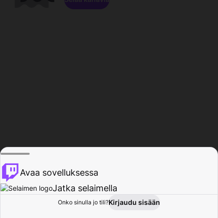
Avaa sovelluksessa
Jatka selaimella
Kirjaudu sisään
Onko sinulla jo tili?
Koti
Selaa
Toiminta
Profiili