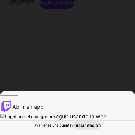
Explorar canales
Abrir en app
Seguir usando la web
Iniciar sesión
Página del
¿Ya tienes una cuenta?
Explorar
Actividad
Perfil
Creador