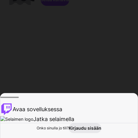
Avaa sovelluksessa
Jatka selaimella
Kirjaudu sisään
Onko sinulla jo tili?
Koti
Selaa
Toiminta
Profiili