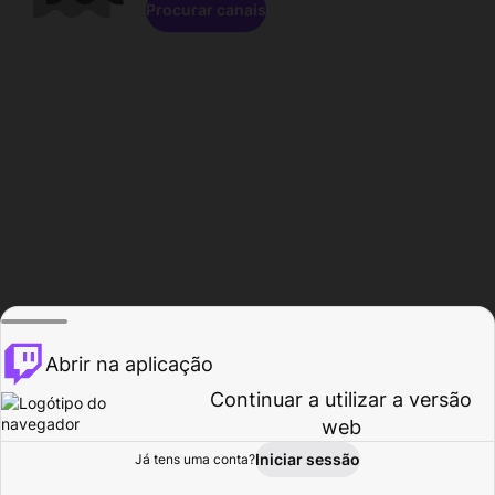
Procurar canais
Abrir na aplicação
Continuar a utilizar a versão
web
Iniciar sessão
Já tens uma conta?
Página inicial
Procurar
Atividade
Perfil