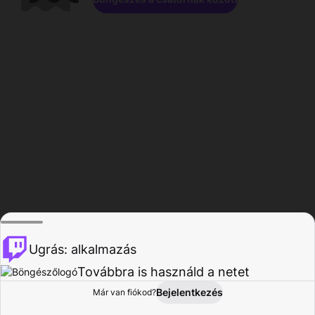
Ugrás: alkalmazás
Továbbra is használd a netet
Bejelentkezés
Már van fiókod?
Főoldal
Böngészés
Tevékenység
Profil