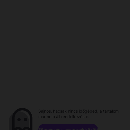
Sajnos, hacsak nincs időgéped, a tartalom
már nem áll rendelkezésre.
Böngészés a csatornák között