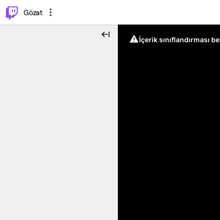
⌥
P
Gözat
İçerik sınıflandırması b