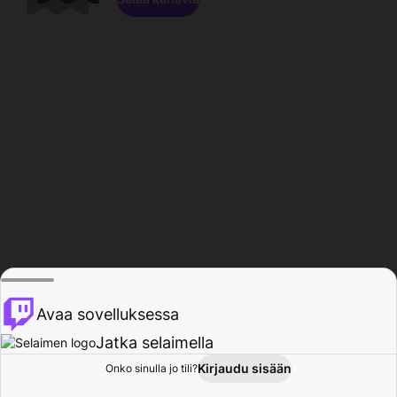
Avaa sovelluksessa
Jatka selaimella
Kirjaudu sisään
Onko sinulla jo tili?
Koti
Selaa
Toiminta
Profiili