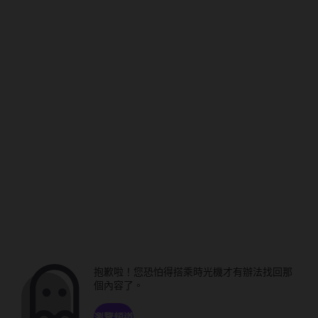
抱歉啦！您恐怕得搭乘時光機才有辦法找回那
個內容了。
瀏覽頻道