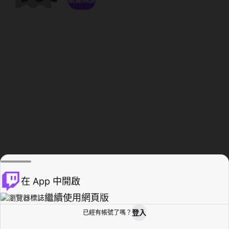
在 App 中開啟
繼續使用網頁版
登入
已經有帳號了嗎？
創作者基地
瀏覽
活動紀錄
個人檔案