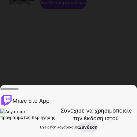
Αναζήτηση καναλιών
Μπες στο App
Συνέχισε να χρησιμοποιείς
την έκδοση ιστού
Σύνδεση
Έχεις ήδη λογαριασμό;
Αρχική σελίδα
Περιήγηση
Δραστηριότητα
Προφίλ