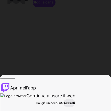
Sfoglia canali
Apri nell'app
Continua a usare il web
Accedi
Hai già un account?
Base
Sfoglia
Attività
Profilo