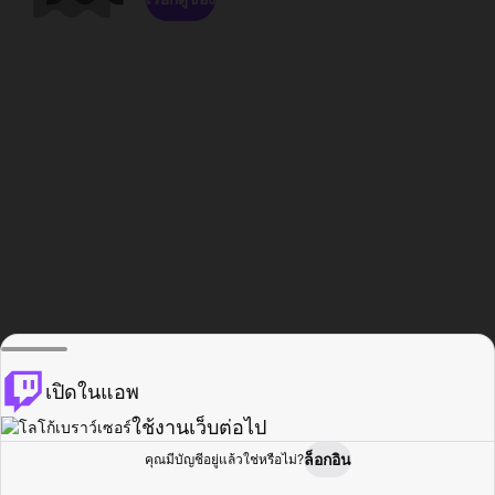
เปิดในแอพ
ใช้งานเว็บต่อไป
ล็อกอิน
คุณมีบัญชีอยู่แล้วใช่หรือไม่?
หน้าแรก
เรียกดู
กิจกรรม
โปรไฟล์