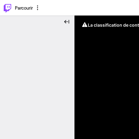
⌥
P
Parcourir
La classification de con