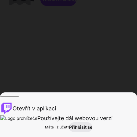
Otevřít v aplikaci
Používejte dál webovou verzi
Přihlásit se
Máte již účet?
Domů
Procházet
Aktivita
Profil