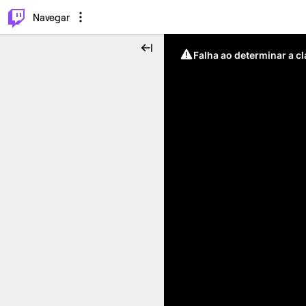
⌥
P
Navegar
Falha ao determinar a c