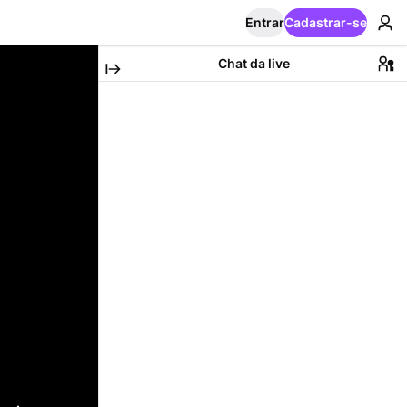
Entrar
Cadastrar-se
Chat da live