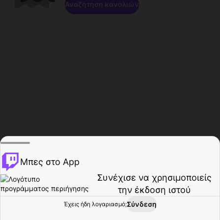
Αναζήτηση καναλιών
Μπες στο App
Συνέχισε να χρησιμοποιείς
την έκδοση ιστού
Σύνδεση
Έχεις ήδη λογαριασμό;
Αρχική σελίδα
Περιήγηση
Δραστηριότητα
Προφίλ