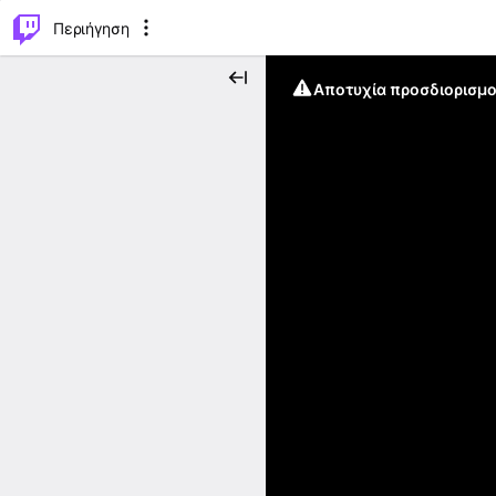
..
⌥
P
Περιήγηση
Αποτυχία προσδιορισμο