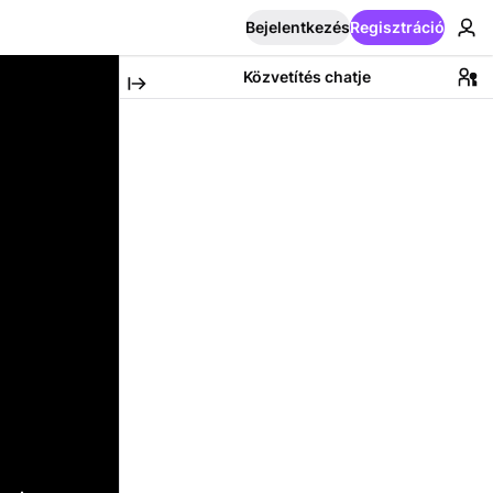
Bejelentkezés
Regisztráció
Közvetítés chatje