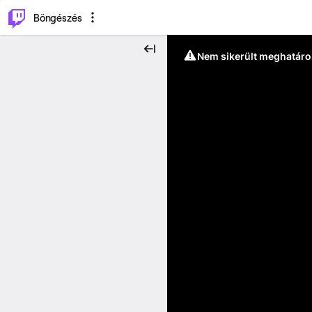
⌥
P
Böngészés
Nem sikerült meghatáro