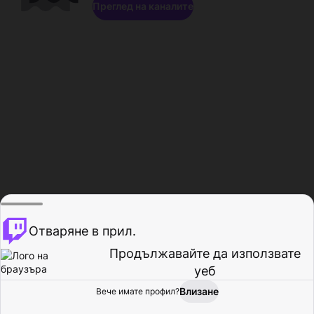
Преглед на каналите
Отваряне в прил.
Продължавайте да използвате
уеб
Влизане
Вече имате профил?
Начало
Преглед
Активност
Профил