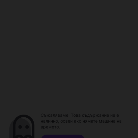
Съжаляваме. Това съдържание не е
налично, освен ако нямате машина на
времето.