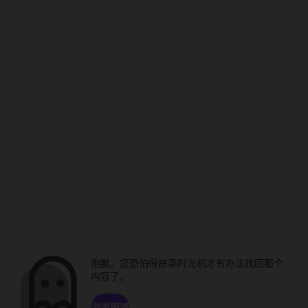
抱歉。您恐怕得搭乘时光机才有办法找回那个
内容了。
浏览频道