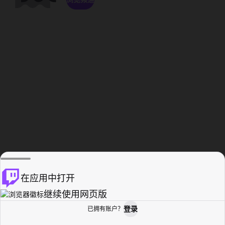
在应用中打开
继续使用网页版
登录
已拥有账户？
主页
浏览
活动纪录
个人资料