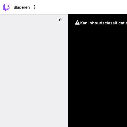
⌥
P
Bladeren
Kan inhoudsclassificati