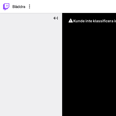
⌥
P
Bläddra
Kunde inte klassificera 