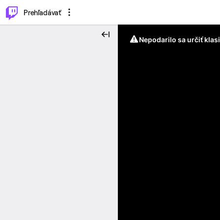
..
⌥
P
Prehľadávať
Nepodarilo sa určiť klas