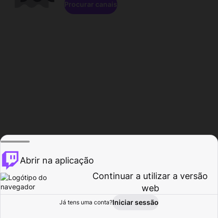
Procurar canais
Abrir na aplicação
Continuar a utilizar a versão
web
Iniciar sessão
Já tens uma conta?
Página inicial
Procurar
Atividade
Perfil