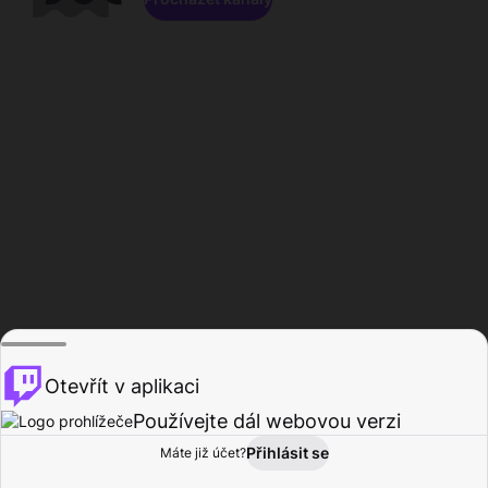
Otevřít v aplikaci
Používejte dál webovou verzi
Přihlásit se
Máte již účet?
Domů
Procházet
Aktivita
Profil