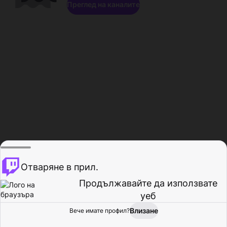
Преглед на каналите
Отваряне в прил.
Продължавайте да използвате
уеб
Влизане
Вече имате профил?
Начало
Преглед
Активност
Профил