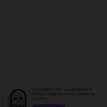
Съжаляваме. Това съдържание не е
налично, освен ако нямате машина на
времето.