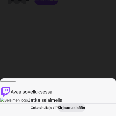
Avaa sovelluksessa
Jatka selaimella
Kirjaudu sisään
Onko sinulla jo tili?
Koti
Selaa
Toiminta
Profiili