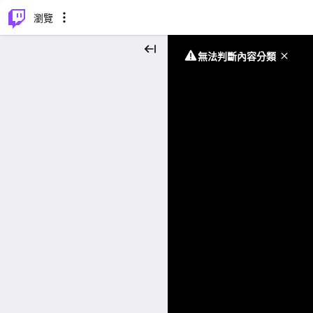
⌥
P
瀏覽
無法判斷內容分類