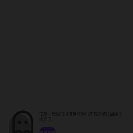
抱歉。您恐怕得搭乘时光机才有办法找回那个
内容了。
浏览频道