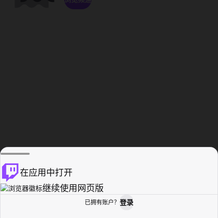
在应用中打开
继续使用网页版
登录
已拥有账户？
主页
浏览
活动纪录
个人资料