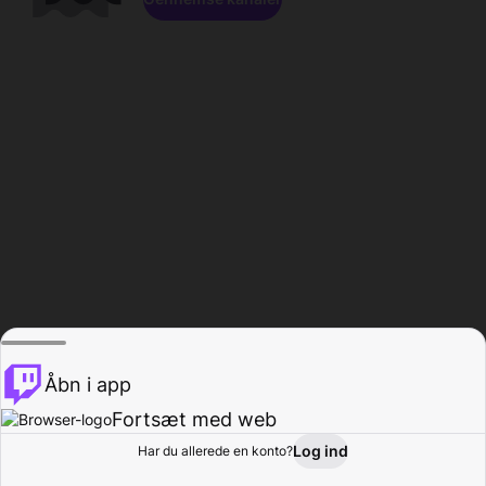
Åbn i app
Fortsæt med web
Log ind
Har du allerede en konto?
Hjem
Gennemse
Aktivitet
Profil