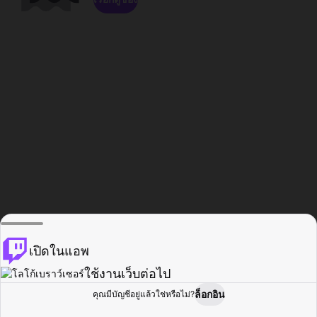
เปิดในแอพ
ใช้งานเว็บต่อไป
ล็อกอิน
คุณมีบัญชีอยู่แล้วใช่หรือไม่?
หน้าแรก
เรียกดู
กิจกรรม
โปรไฟล์